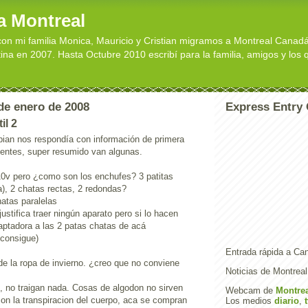
a Montreal
con mi familia Monica, Mauricio y Cristian migramos a Montreal Canad
na en 2007. Hasta Octubre 2010 escribí para la familia, amigos y los
de enero de 2008
Express Entry
il 2
bian nos respondía con información de primera
entes, super resumido van algunas.
10v pero ¿como son los enchufes? 3 patitas
a), 2 chatas rectas, 2 redondas?
hatas paralelas
ustifica traer ningún aparato pero si lo hacen
daptadora a las 2 patas chatas de acá
 consigue)
Entrada rápida a C
e la ropa de invierno. ¿creo que no conviene
Noticias de Montrea
n, no traigan nada. Cosas de algodon no sirven
Webcam de
Montre
on la transpiracion del cuerpo, aca se compran
Los medios
diario
,