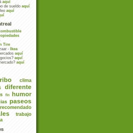
dá
aquí
bo de sueldo
aquí
pleo
aquí
quí
treal
combustible
ropiedades
s
n Tire
zaar -
Ikea
mercados
aquí
egocios?
aquí
mercado?
aquí
ribo
clima
a
diferente
humor
es
fin
paseos
cias
recomendado
les
trabajo
da
es