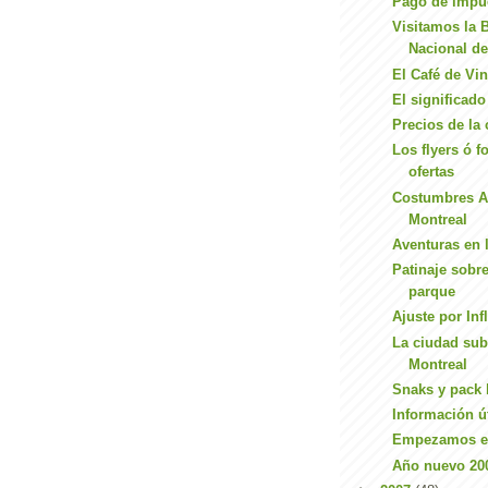
Pago de impue
Visitamos la B
Nacional d
El Café de Vin
El significado
Precios de la
Los flyers ó f
ofertas
Costumbres A
Montreal
Aventuras en 
Patinaje sobre
parque
Ajuste por In
La ciudad sub
Montreal
Snaks y pack 
Información út
Empezamos el
Año nuevo 20