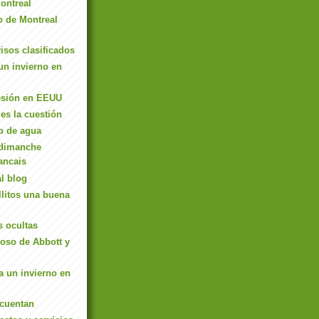
Montreal
o de Montreal
isos clasificados
un invierno en
esión en EEUU
es la cuestión
ro de agua
 dimanche
ancais
al blog
ollitos una buena
 ocultas
oso de Abbott y
 un invierno en
cuentan