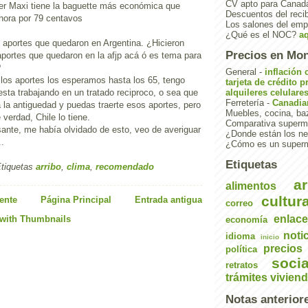
CV apto para Cana
er Maxi tiene la baguette más económica que
Descuentos del reci
hora por 79 centavos
Los salones del em
¿Qué es el NOC?
a
, aportes que quedaron en Argentina. ¿Hicieron
Precios en Mon
aportes que quedaron en la afjp acá ó es tema para
?
General -
inflación
 los aportes los esperamos hasta los 65, tengo
tarjeta de crédito
p
sta trabajando en un tratado reciproco, o sea que
alquileres
celulare
Ferretería -
Canadia
 la antiguedad y puedas traerte esos aportes, pero
Muebles, cocina, ba
 verdad, Chile lo tiene.
Comparativa super
sante, me había olvidado de esto, veo de averiguar
¿Donde están los n
..
¿Cómo es un super
Etiquetas
tiquetas
arribo
,
clima
,
recomendado
ar
alimentos
cultur
ente
Página Principal
Entrada antigua
correo
enlac
economía
noti
idioma
inicio
precios
política
socia
retratos
trámites
vivien
Notas anterior