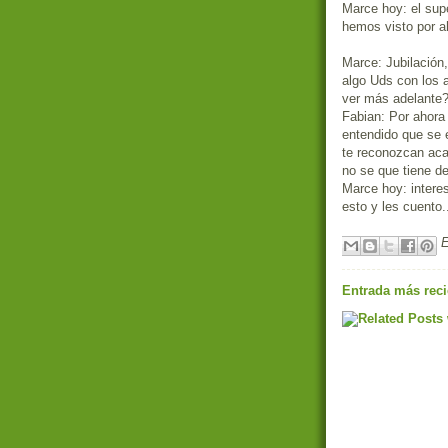
Marce hoy: el sup
hemos visto por a
Marce: Jubilación
algo Uds con los 
ver más adelante
Fabian: Por ahora
entendido que se e
te reconozcan aca
no se que tiene de
Marce hoy: intere
esto y les cuento.
E
Entrada más reci