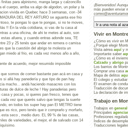
finitas para alpinismo, manga larga y calzoncillo
¡Bienvenidos! Aunqu
a el cuerpo, arriba va algo de algodon, un polar y la
más pueden enviar 
acion vivida en Quebec hace 3 semanas, con -34
correo@aventuramon
ARMADURA DEL REY ARTURO se aguanta ese frio
toso, te pongas lo que te pongas, si no te moves,
ás !! En la vida cotidiana, si vas de tu casa al
entras a una oficina, de ahi te metes al auto, son
Vivir en Montre
 estas afuera, y cuando entras adonde sea, TE
¿Cómo es vivir en 
re 23 y 25 tenés que andar en remera o camisa
¿Porqué elegir Mont
es que la cuestión del abrigo te molesta un
Vista aérea
aquí
y 
gan miedo al frio, es cada vez menos año a año,
Importante saber
aq
¿Cómo es el invier
Calzado
y
abrigo
pa
ente de acuerdo, mejor resumido imposible
Los barrios de Mont
Comprar una casa
a
 que somos de comer bastante pan acá en casa y
Mapa de delitos
aqu
 si allá hay panedería y que tipo de pan hay.
El colegio y estudia
El examen de condu
ticia macho... andá haciendo masacres con los
Traducción de doc
facturas de dulce de leche ! Hay panaderias pero
La declaración de i
u casa y pocas, si queres pan fresco, tenes que
ir cada vez que querés salvo que tengas la suerte
Trabajo en Mon
ando, en todos los super hay pan El METRO tiene
Trabajos en
general
ue es rico, pero tenés que ir comprarlo y morfarlo,
Principales
agencia
a esta seco , medio duro. EL 99 % de las casas,
Profesiones regula
miles de variedades, el mejor, el de salvado con 14
Índices de desempl
Traducciones legale
Riquísimo.