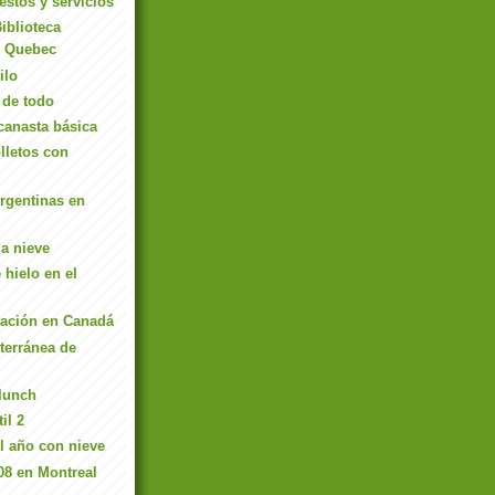
stos y servicios
iblioteca
e Quebec
ilo
 de todo
 canasta básica
olletos con
rgentinas en
la nieve
 hielo en el
flación en Canadá
terránea de
lunch
il 2
 año con nieve
08 en Montreal