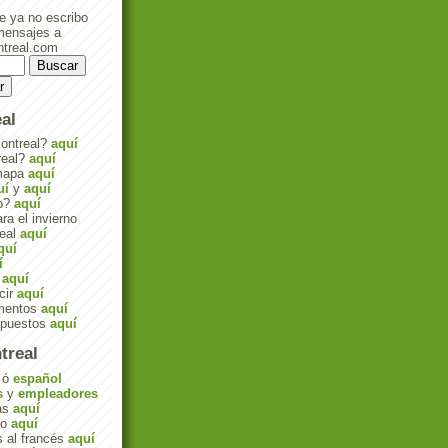
e ya no escribo
mensajes a
treal.com
al
Montreal?
aquí
real?
aquí
mapa
aquí
uí
y
aquí
no?
aquí
ra el invierno
real
aquí
quí
í
r
aquí
cir
aquí
umentos
aquí
mpuestos
aquí
treal
ó
español
s
y
empleadores
das
aquí
eo
aquí
s al francés
aquí