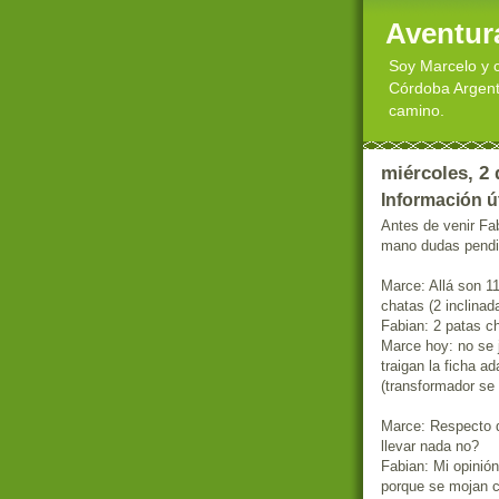
Aventur
Soy Marcelo y 
Córdoba Argenti
camino.
miércoles, 2 
Información út
Antes de venir Fa
mano dudas pendi
Marce: Allá son 1
chatas (2 inclinad
Fabian: 2 patas c
Marce hoy: no se j
traigan la ficha a
(transformador se
Marce: Respecto d
llevar nada no?
Fabian: Mi opinió
porque se mojan c