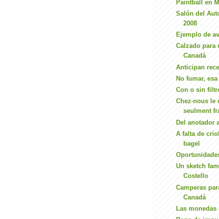
Paintball en 
Salón del Aut
2008
Ejemplo de av
Calzado para 
Canadá
Anticipan rec
No fumar, esa 
Con o sin filt
Chez-nous le
seulment fr
Del anotador 
A falta de cri
bagel
Oportunidades
Un sketch fam
Costello
Camperas para
Canadá
Las monedas 