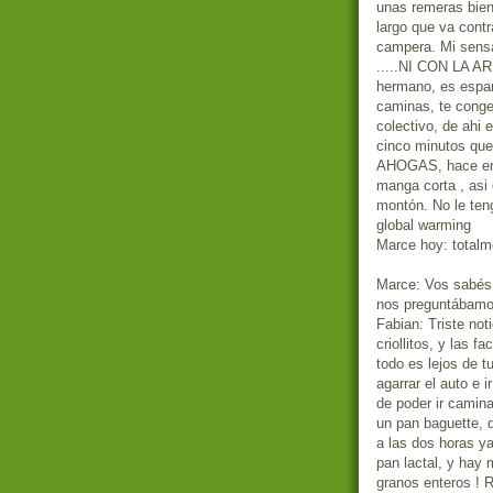
unas remeras bien 
largo que va contr
campera. Mi sens
.....NI CON LA 
hermano, es espan
caminas, te congel
colectivo, de ahi 
cinco minutos que
AHOGAS, hace ent
manga corta , asi 
montón. No le ten
global warming
Marce hoy: totalm
Marce: Vos sabés
nos preguntábamos
Fabian: Triste no
criollitos, y las 
todo es lejos de t
agarrar el auto e 
de poder ir camin
un pan baguette, q
a las dos horas y
pan lactal, y hay 
granos enteros ! 