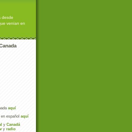
á desde
 que venían en
 Canada
anada
aquí
l en español
aquí
al
y
Canadá
tv
y
radio