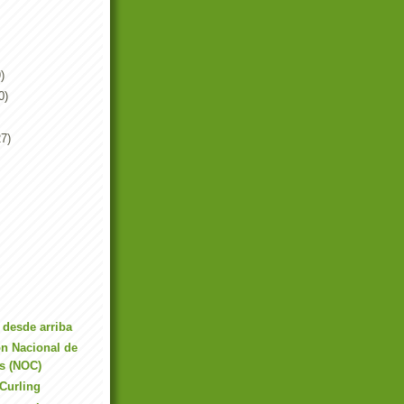
)
0)
27)
 desde arriba
ón Nacional de
s (NOC)
 Curling