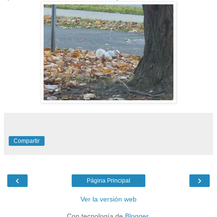
Compartir
‹
›
Página Principal
Ver la versión web
Con tecnología de
Blogger
.